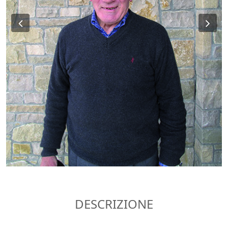
Previous
Ne
DESCRIZIONE