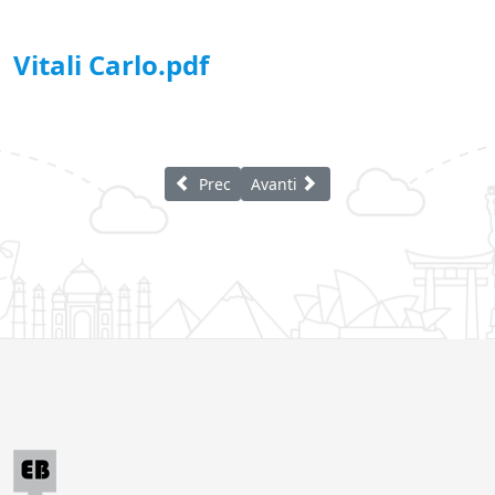
Vitali Carlo.pdf
Articolo precedente: Vitali Armeno
Articolo successivo: Famiglia Pes
Prec
Avanti