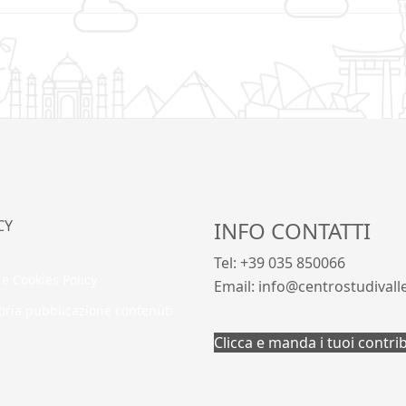
CY
INFO CONTATTI
Tel: +39 035 850066
 e Cookies Policy
Email: info@centrostudivall
oria pubblicazione contenuti
Clicca e manda i tuoi contri