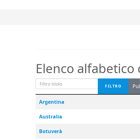
Elenco alfabetic
Filtro titolo
Pul
FILTRO
Articoli
Titolo
Argentina
Australia
Botuverà