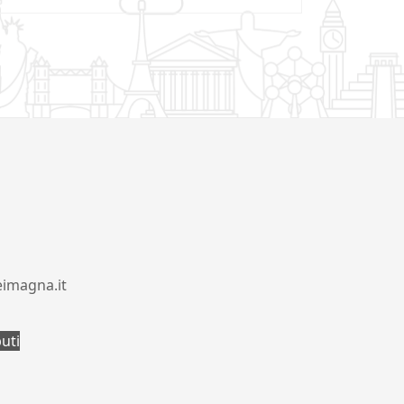
eimagna.it
buti