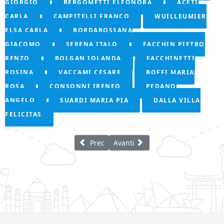
GIORGIO
BERGOMETTI ELEONORA
ACETI
CARLA
CAMPITELLI FRANCO
WUILLEUMIER
ELSA CARLA
BORDABOSSANA
GIACOMO
SERENA ITALO
FACCHIN PIETRO
RENZO
BOLGAN IOLANDA
FACCHINETTI
ROSINA
VACCAMI CESARE
BOFFI MARIA
ROSA
CONSONNI IRENEO
PEDANO
ANGELO
SUARDI MARIA PIA
DALLA VILLA
FELICITAS
Articolo precedente: Buenos Aires
Articolo successivo: Piquillin
Prec
Avanti