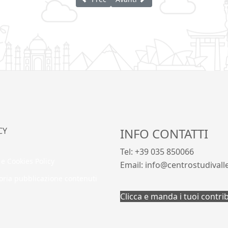
CY
INFO CONTATTI
Tel: +39 035 850066
 e Cookies Policy
Email: info@centrostudivall
oria pubblicazione contenuti
Clicca e manda i tuoi contri