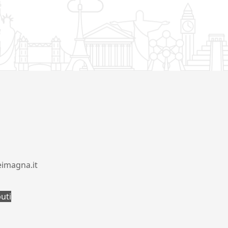
eimagna.it
buti