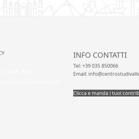
CY
INFO CONTATTI
Tel: +39 035 850066
 e Cookies Policy
Email: info@centrostudivall
oria pubblicazione contenuti
Clicca e manda i tuoi contri