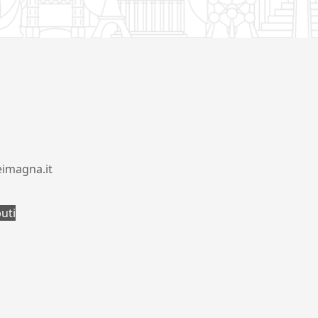
eimagna.it
buti