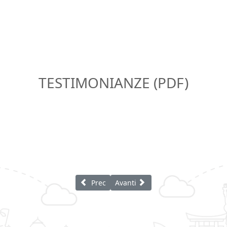
TESTIMONIANZE (PDF)
Articolo precedente: Vitali Antonietta
Articolo successivo: Vitali Carlo
Prec
Avanti