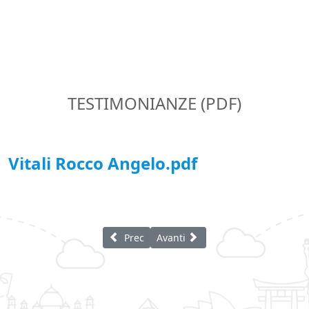
TESTIMONIANZE (PDF)
Vitali Rocco Angelo.pdf
Articolo precedente: Vitali Angela
Articolo successivo: Vitali Antonie
Prec
Avanti