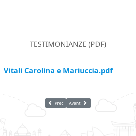
TESTIMONIANZE (PDF)
Vitali Carolina e Mariuccia.pdf
Articolo precedente: Famiglia Pesenti Mart
Articolo successivo: Vitali Lucia
Prec
Avanti