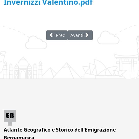
Invernizzi Valentino.pdf
Articolo precedente: Invernizzi Ancilla
Articolo successivo: Vitali Marco
Prec
Avanti
Atlante Geografico e Storico dell'Emigrazione
Bergamasca