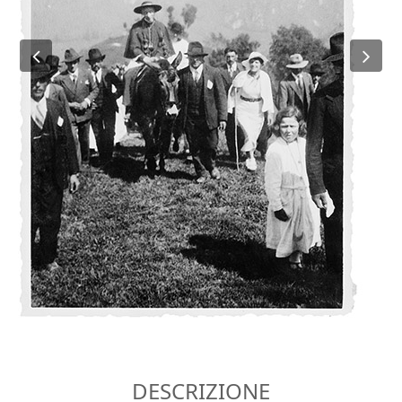
Previous
Ne
DESCRIZIONE