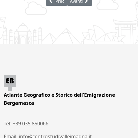
Articolo precedente: Botticchio Giovan Batt
Articolo successivo: Fusarri Parid
Prec
Avanti
Atlante Geografico e Storico dell'Emigrazione
Bergamasca
Tel: +39 035 850066
Email: info@centrostudivalleimagna.it