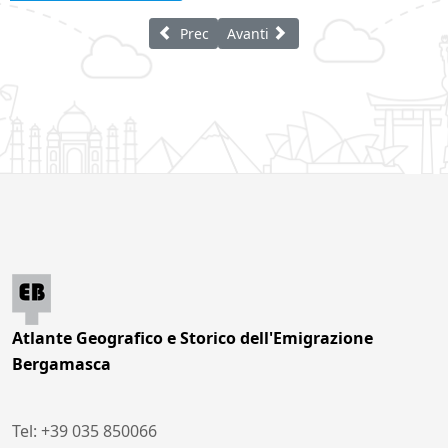
Articolo precedente: Saint Jean de Maurie
Articolo successivo: Spagna
Prec
Avanti
Atlante Geografico e Storico dell'Emigrazione
Bergamasca
Tel: +39 035 850066