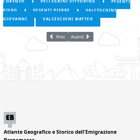
LORENZO
PELLEGRINI VITTORINO
PESENTI
PIERO
PESENTI PIERRE
VALCESCHINI
GIOVANNI
VALCESCHINI MATTEO
Articolo precedente: Le Soliat
Articolo successivo: L’Abbaye
Prec
Avanti
Atlante Geografico e Storico dell'Emigrazione