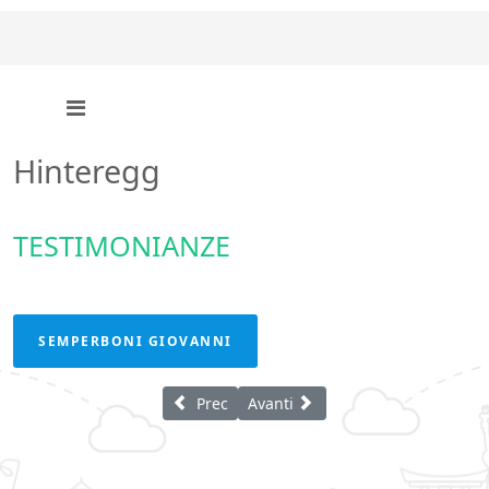
Hinteregg
TESTIMONIANZE
SEMPERBONI GIOVANNI
Articolo precedente: Zurigo
Articolo successivo: Rheineck
Prec
Avanti