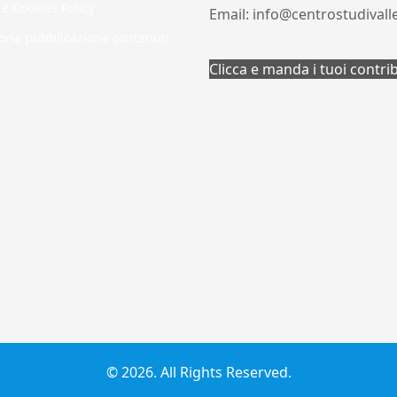
 e Cookies Policy
Email: info@centrostudivall
oria pubblicazione contenuti
Clicca e manda i tuoi contri
© 2026. All Rights Reserved.