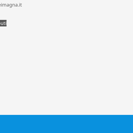
eimagna.it
buti