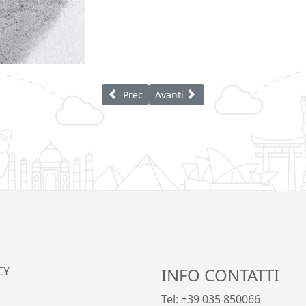
Articolo precedente: Boscaioli di Reggetto,
Articolo successivo: Emigranti d
Prec
Avanti
CY
INFO CONTATTI
Tel: +39 035 850066