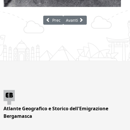
Articolo precedente: Pubblicità del grande 
Articolo successivo: Ronzoni Nin
Prec
Avanti
Atlante Geografico e Storico dell'Emigrazione
Bergamasca